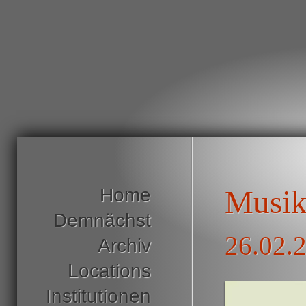
Home
Musik
Demnächst
26.02.
Archiv
Locations
Institutionen