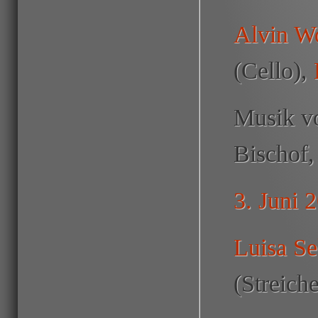
Alvin 
(Cello),
Musik vo
Bischof,
3. Juni 
Luisa Se
(Streiche