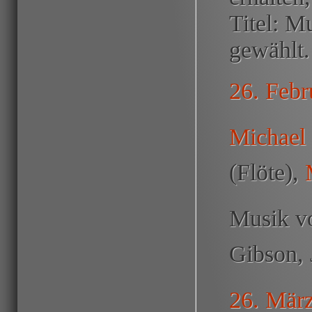
Titel: M
gewählt.
26. Febr
Michael
(Flöte),
Musik vo
Gibson, 
26. März