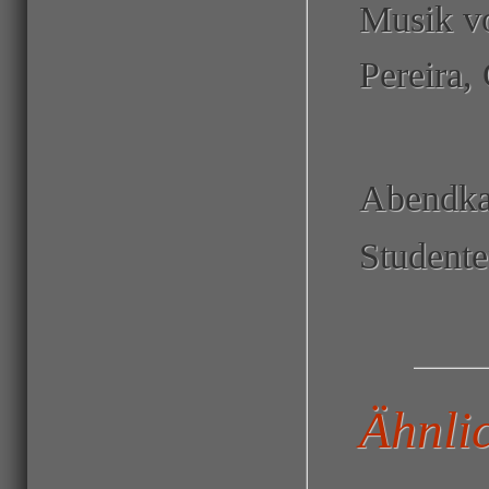
Musik v
Pereira,
Abendka
Studente
Ähnli