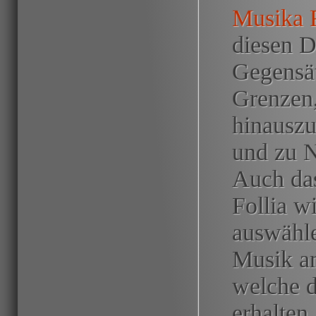
Musika 
diesen D
Gegensä
Grenzen,
hinausz
und zu 
Auch das
Follia w
auswähle
Musik a
welche 
erhalten