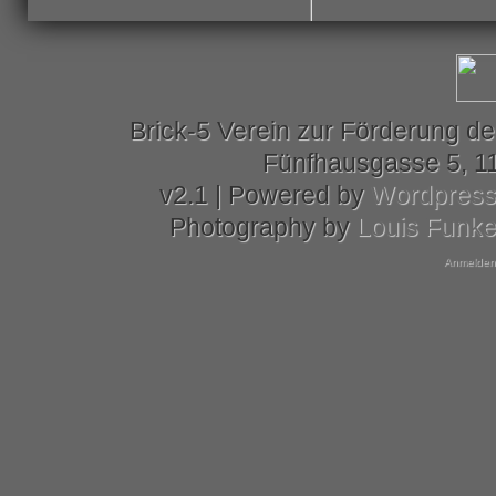
Brick-5 Verein zur Förderung de
Fünfhausgasse 5, 11
v2.1 | Powered by
Wordpres
Photography by
Louis Funk
Anmelden