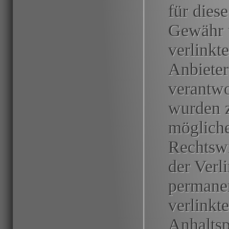
für dies
Gewähr ü
verlinkte
Anbieter
verantwo
wurden z
mögliche
Rechtswi
der Verl
permanen
verlinkt
Anhaltsp