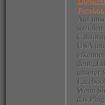
Datensch
Facebook
Auf unse
sozialen
Californ
USA inte
erkenne
dem „Lik
unserer 
Facebook
Wenn Sie
das Plug