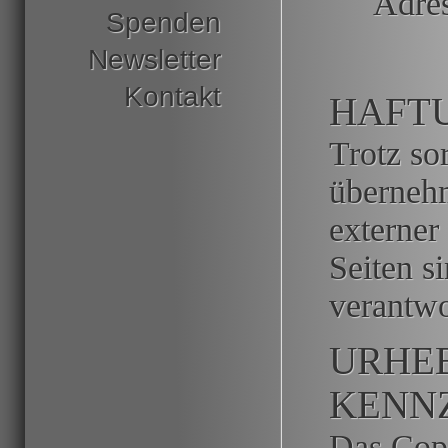
Adres
Spenden
Newsletter
Kontakt
HAFT
Trotz sor
übernehm
externer
Seiten s
verantwo
URHE
KENN
Das Copy