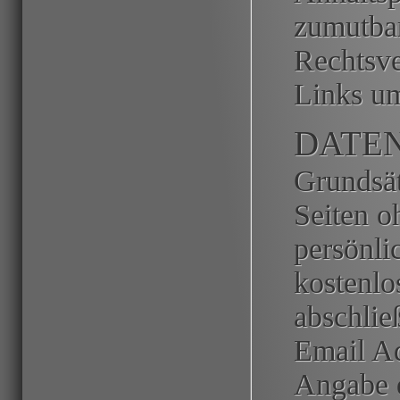
zumutba
Rechtsve
Links u
DATE
Grundsät
Seiten o
persönli
kostenlo
abschlie
Email Ad
Angabe 