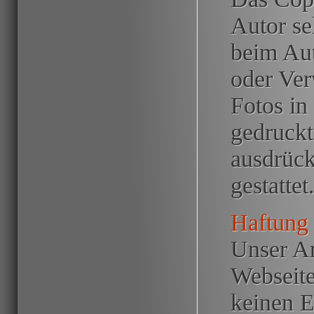
Autor sel
beim Aut
oder Ver
Fotos in
gedruckt
ausdrück
gestattet
Haftung 
Unser An
Webseite
keinen E