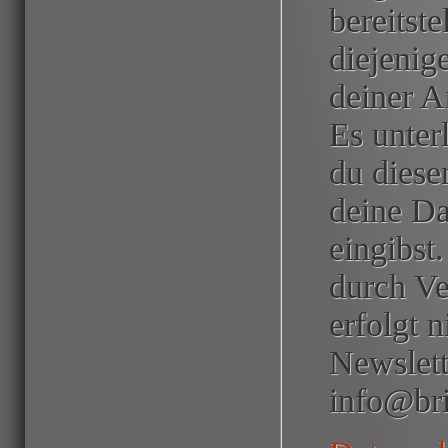
bereitst
diejenig
deiner A
Es unter
du diese
deine D
eingibst
durch Ve
erfolgt 
Newslett
info@bri