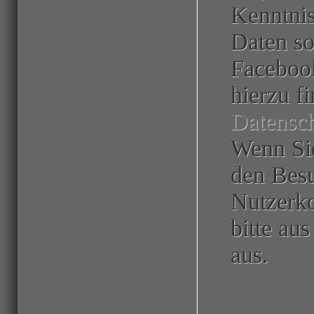
Kenntnis
Daten s
Facebook
hierzu f
Datensc
Wenn Si
den Besu
Nutzerko
bitte au
aus.