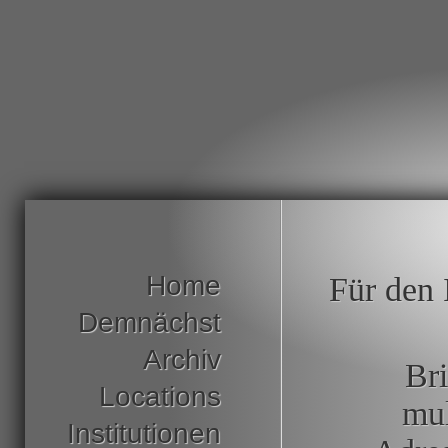
Home
Für den 
Demnächst
Archiv
Bri
Locations
mul
Institutionen