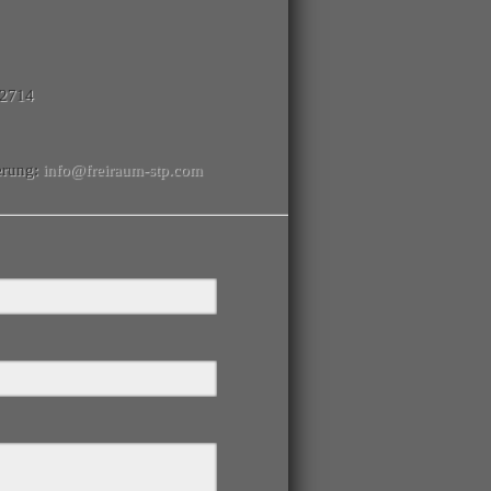
 2714
ierung:
info@freiraum-stp.com