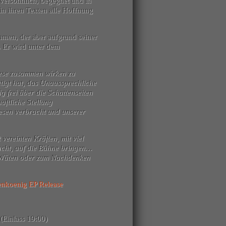
 versöhnlich, begegnet und in
n ihren Texten alle Hoffnung
men, der aber aufgrund seiner
. Er wird unter dem
diese zusammen wirken zu
tigt hat, das Unaussprechliche
g frei über die Schattenseiten
aftliche Stellung
wesen verbracht und unserer
 vereinten Kräften, mit viel
acht, auf die Bühne bringen…
m Wüten oder zum Nachdenken
koenig EP Release
(Einlass 19:00)