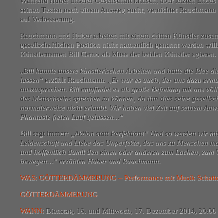
Während Huber unserer Gesellschaft kritisch, aber letzten Endes
seinen Texten nach einem Ausweg sucht, vernichtet Rauchmann i
auf Verbesserung.
Rauchmann und Huber arbeiten mit einem dritten Künstler zusam
gesellschaftlichen Position nicht namentlich genannt werden will
Künstlernamen Bill Cerno als Muse der beiden Künstler agieren.
„
Bill kannte unsere künstlerischen Arbeiten und hatte die Idee 
lassen“
erzählt Rauchmann
. „Er war es auch, der uns dazu ermu
auszusprechen. Bill empfindet es als große Befreiung mit uns völli
des Menschseins sprechen zu können, da ihm dies seine gesellsch
normalerweise nicht erlaubt. Wir haben viel Zeit auf seinem An
Phantasie freien Lauf gelassen…“
Bill sagt immer
: „Aktion statt Perfektion!“ Und so werden wir mit
Leidenschaft und Liebe das Unperfekte, das uns zu Menschen m
und hoffentlich damit den einen oder anderen zum Lachen, zu
bewegen…“ erzählen Huber und Rauchmann.
WAS: GÖTTERDÄMMERUNG – Performance mit Musik Schatten
GÖTTERDÄMMERUNG
WANN:
Dienstag, 16. und Mittwoch, 17. Dezember 2014, 20:00 