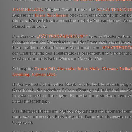
BAUCHKLANG
-Mitglied Gerald Huber alias
SCHATTENKÖNI
Regisseurin
Ivana Rauchmann
blicken in eine Zukunft, in der
die neue Bürgerlichkeit ausmachen und die Sehnsucht nach An
Menschen antreibt.
Der Einakter
„GÖTTERDÄMMERUNG“
ist eine Theaterperform
Schattenseiten des Menschseins und der Frage nach einem höhere
Texte prallen dabei auf urbane Vokalmusik vom
SCHATTENKÖ
der Uraufführung des Theaterstückes präsentiert und veröffentlic
Musik auf humoristische Weise am Nerv der Zeit…
Schauspiel:
Gernot Piff, Alexander Julian Meile, Klemens Dellach
Diemling, Kajetan Dick
Huber widmet sich in seiner Musik, er arbeitet hierfür erstmalig 
Gesellschaft, die zwischen Selbstauflösung und Individualitäts-W
in sozialen Medien ihre eigene Bühne baut und strebsam dem W
Status hinterher jagt.
Das Interesse Hubers am Mythos Popstar entstand unter anderem
mit einer umfassenden Elvis-Biografie. Daraufhin übersetzte er d
Gegenwart
.