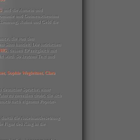
G
und die Autorin und
 Egomanie und Gutmenschentum
erkennung, Ruhm und Geld die
ance, die von den
n Sinn handelt. Die satirischen
NIG
, dessen EP zeitgleich mit
ht wird. So kratzen Text und
er, Sophie Wegleitner, Clara
in deutscher Sprache, einer
ahn zu zerreißen droht, die sich
unsch nach eigenem Popstar-
 durch die Auseinandersetzung
ie Figur des King in die