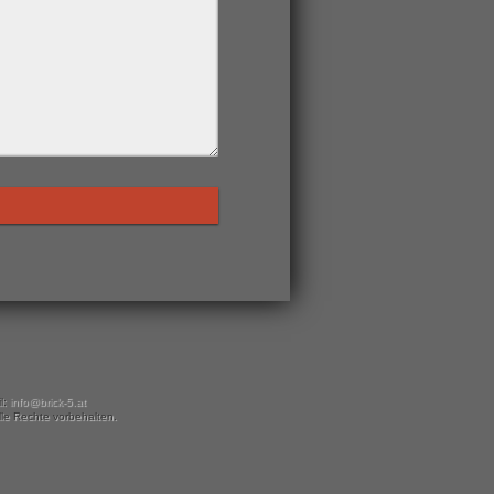
l:
info@brick-5.at
lle Rechte vorbehalten.