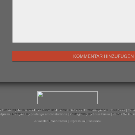
ur Förderung der multimedialen Kunst und Technik | Adresse: Fünfhausgasse 5, 1150 Wien | E-mai
dpress
| Designed by
pooledge art constuctions
| Photography by
Louis Funke
| ©2026 Brick-5 A
Anmelden
|
Webmaster
|
Impressum
|
Facebook