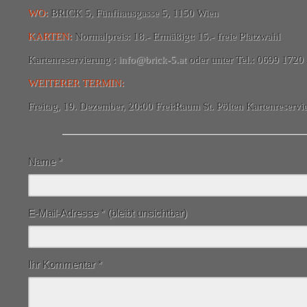
WO:
BRICK 5, Fünfhausgasse 5, 1150 Wien
KARTEN:
Normalpreis: 18.- Ermäßigt: 15.- freie Platzwahl
Kartenreservierung :
info@brick-5.at
oder unter Tel.: 0699 1720
WEITERER TERMIN:
Freitag, 19. Dezember, 20:00 Frei:Raum St. Pölten Kartenreserv
Name
*
E-Mail-Adresse
*
(bleibt unsichtbar)
Ihr Kommentar
*