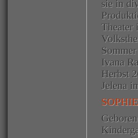
sie in d
Produkti
Theater 
Volksthe
Sommer 2
Ivana R
Herbst 2
Jelena i
SOPHI
Geboren
Kinderga