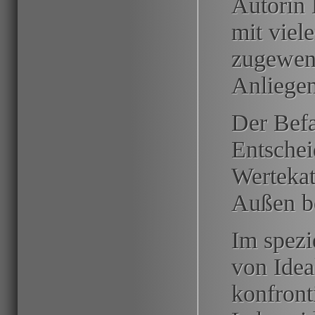
Autorin 
mit viel
zugewend
Anliegen
Der Befa
Entsche
Wertekat
Außen b
Im spezi
von Idea
konfront