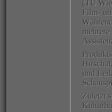
(TU Wien
Film- un
Während 
mehrere 
Assisten
Produkti
Hirschal
und Leil
Schauspi
Zuletzt 
Kulturho