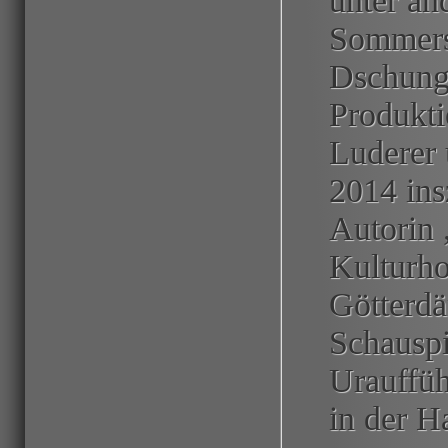
unter an
Sommersp
Dschunge
Produkt
Luderer
2014 ins
Autorin
Kulturho
Götterd
Schauspie
Urauffüh
in der H