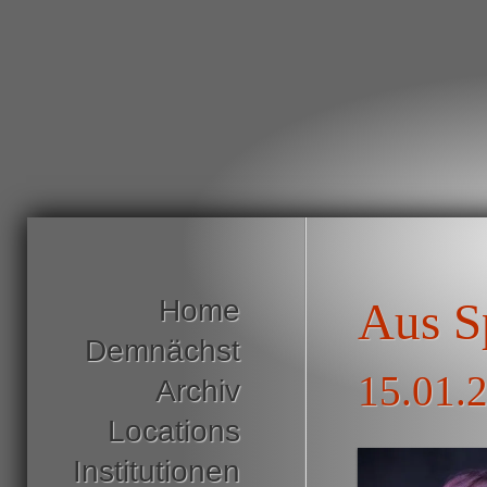
Home
Aus S
Demnächst
15.01.
Archiv
Locations
Institutionen