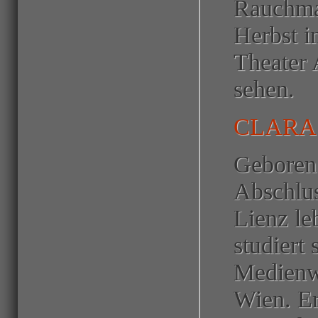
Rauchma
Herbst i
Theater 
sehen.
CLARA
Geboren
Abschlu
Lienz le
studiert 
Medienwi
Wien. E