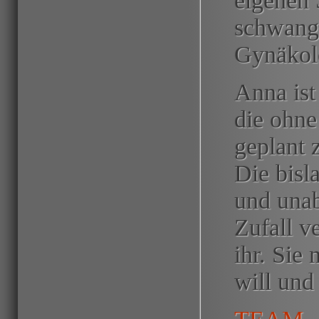
eigenen 
schwange
Gynäkolo
Anna ist
die ohne
geplant 
Die bisl
und unab
Zufall v
ihr. Sie
will und