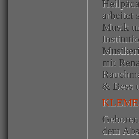
Heilpäda
arbeitet
Musik un
Instituti
Musikeri
mit Rena
Rauchman
& Bess u
KLEME
Geboren 
dem Abs