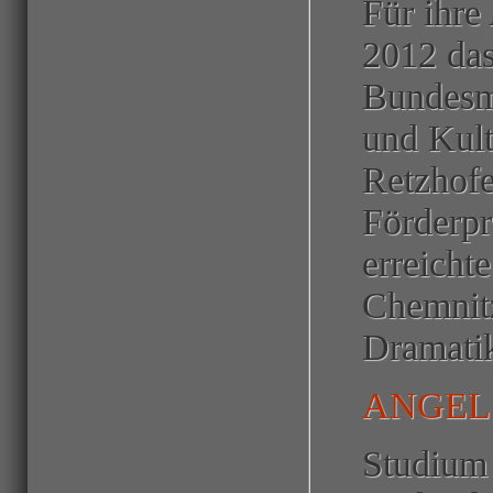
Für ihre 
2012 da
Bundesmi
und Kult
Retzhofe
Förderpr
erreicht
Chemnitz
Dramati
ANGEL
Studium