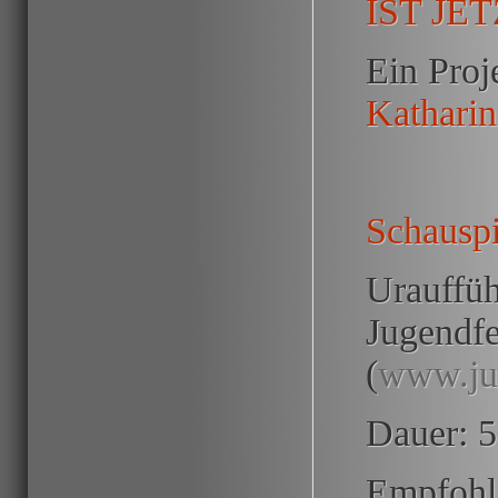
IST JE
Ein Proj
Katharin
Schauspi
Urauffüh
Jugendfe
(
www.jug
Dauer: 
Empfohl