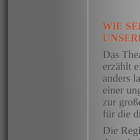
WIE SE
UNSER
Das Thea
erzählt 
anders l
einer un
zur groß
für die 
Die Reg