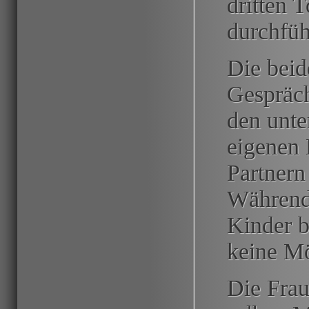
dritten 
durchfüh
Die beid
Gespräch
den unte
eigenen 
Partnern
Während 
Kinder 
keine Mö
Die Frau