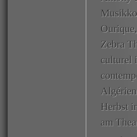
Musikko
Ourique,
Zebra Th
culturel 
contempo
Algérien
Herbst i
am Theat