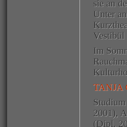
sie an d
Unter an
Kurzthe
Vestibül
Im Somm
Rauchma
Kulturho
TANJA
Studium 
2001), 
(Dipl. 2