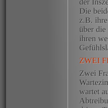
der Insz
Die beid
z.B. ihr
über die
ihren we
Gefühlsl
ZWEI 
Zwei Fr
Wartezi
wartet a
Abtreibu