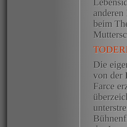
Lebensid
anderen 
beim Th
Muttersc
TODER
Die eige
von der 
Farce er
überzeic
unterstre
Bühnenfi