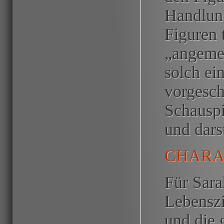
Handlung
Figuren 
„angemes
solch ei
vorgesc
Schausp
und darst
CHARA
Für Sara
Lebenszi
und die 