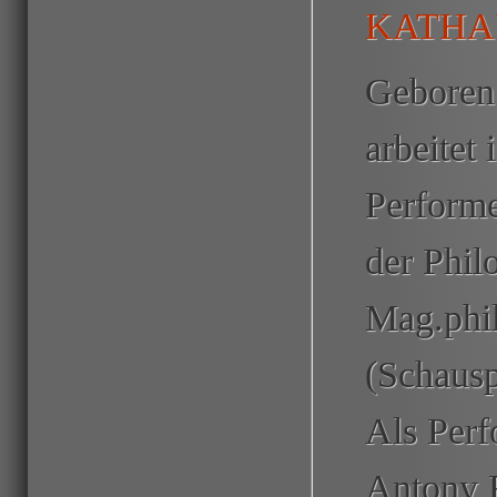
KATHA
Geboren 
arbeitet 
Performe
der Phil
Mag.phil
(Schausp
Als Perf
Antony R