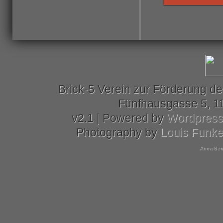
Brick-5 Verein zur Förderung de
Fünfhausgasse 5, 11
v2.1 | Powered by
Wordpres
Photography by
Louis Funk
Anmelden