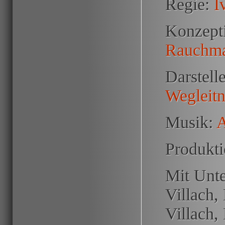
Regie:
I
Konzept
Rauchm
Darstell
Wegleitn
Musik:
A
Produkt
Mit Unte
Villach,
Villach,