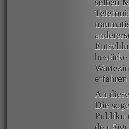
selben M
Telefoni
traumati
anderers
Entschlu
bestärke
Wartezi
erfahren
An diese
Die soge
Publikum
den Figu