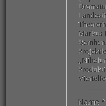
Dramatur
Landesth
Theaterh
Markus 
Bernhard
Projektl
„Nibelun
Produkti
Viertelfe
Name
*