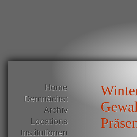
Home
Winter
Demnächst
Gewal
Archiv
Präsen
Locations
Institutionen