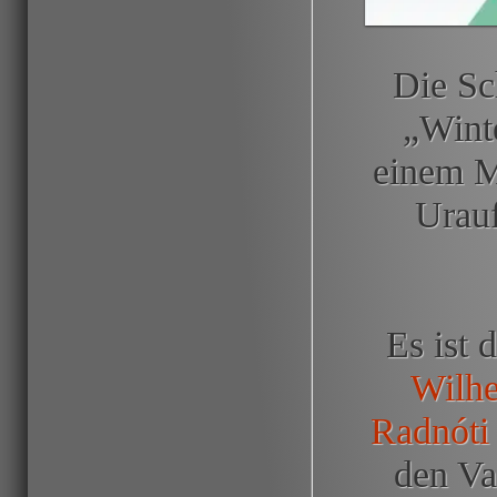
Die Sc
„Wint
einem Mu
Urauf
Es ist 
Wilhe
Radnóti
den Va