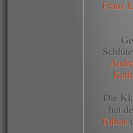
Franz L
Ge
Schlüt
Andre
Kath
Die Kla
hat d
Tobias