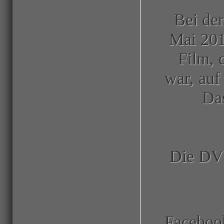
Bei de
Mai 20
Film, 
war, auf
Da
Die DVD 
Faceboo