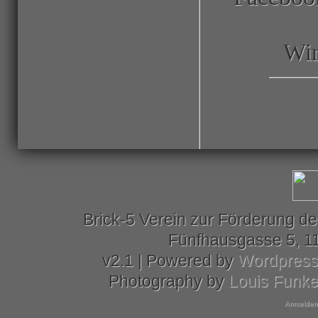
Wir
Brick-5 Verein zur Förderung de
Fünfhausgasse 5, 11
v2.1 | Powered by
Wordpres
Photography by
Louis Funk
Anmelden