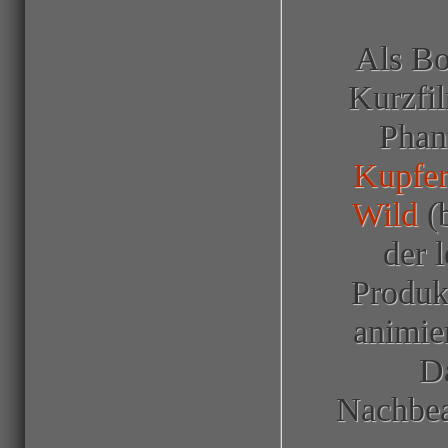
Als
Bo
Kurzfi
Phan
Kupfe
Wild
(b
der 
Produkt
animie
Da
Nachbea