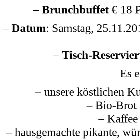
–
Brunchbuffet
€ 18 P
–
Datum
: Samstag, 25.11.20
–
Tisch-Reservie
Es e
– unsere köstlichen K
– Bio-Brot
– Kaffe
– hausgemachte pikante, würz