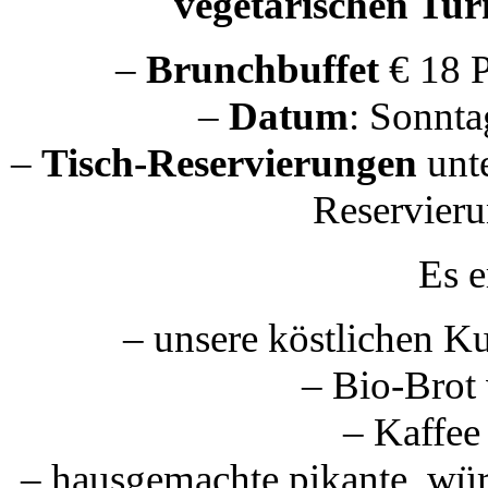
vegetarischen Tur
–
Brunchbuffet
€ 18 P
–
Datum
: Sonnta
–
Tisch-Reservierungen
unt
Reservieru
Es e
– unsere köstlichen K
– Bio-Brot
– Kaffe
– hausgemachte pikante, würz