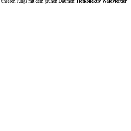
von unseren Jungs mit dem grünen Daumen:
Hofkollektiv Waldviertler