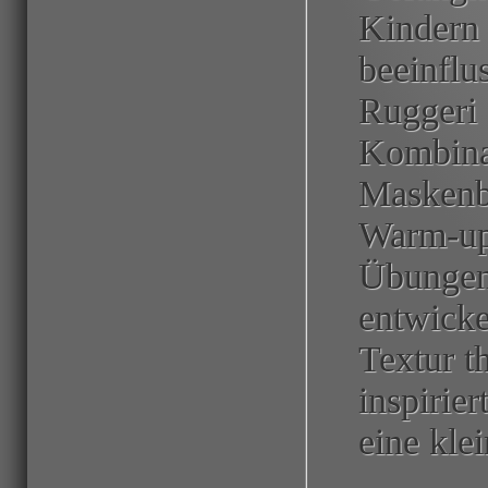
Kindern i
beeinflu
Ruggeri 
Kombinat
Maskenb
Warm-up
Übungen
entwicke
Textur t
inspirie
eine kle