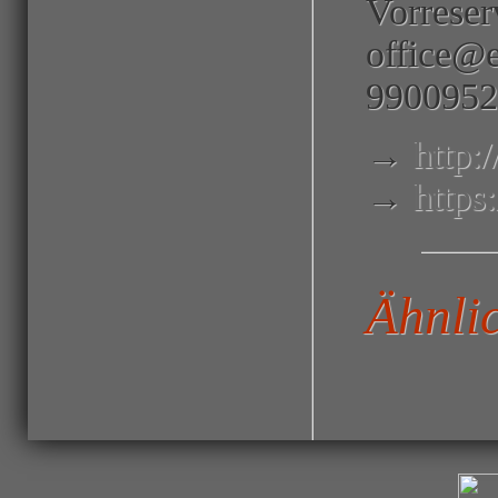
Vorreser
office@e
9900952
→
http:
→
http
Ähnli