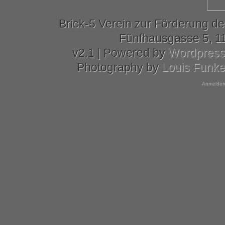
Brick-5 Verein zur Förderung de
Fünfhausgasse 5, 11
v2.1 | Powered by
Wordpres
Photography by
Louis Funk
Anmelden