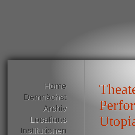
Home
Theate
Demnächst
Perfo
Archiv
Utopi
Locations
Institutionen