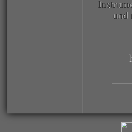
Instrume
und 