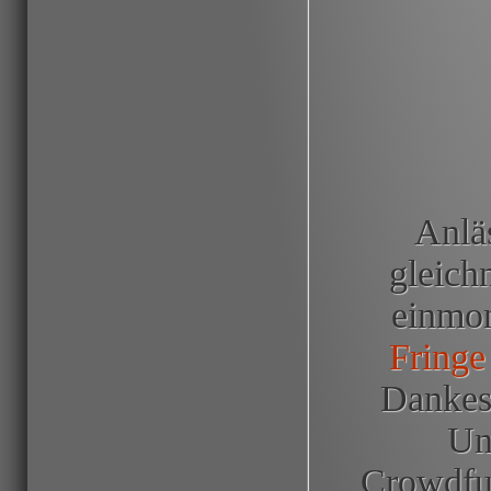
Anläs
gleich
einmon
Fringe
Dankes
Unt
Crowdfu