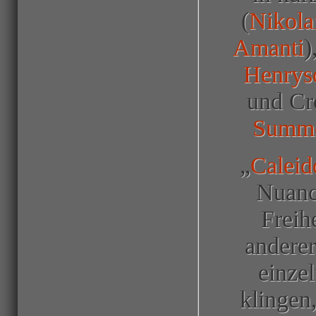
(
Nikola
Amanti
)
Henrys
und Cr
Summ
„
Caleid
Nuance
Freih
anderer
einzel
klingen