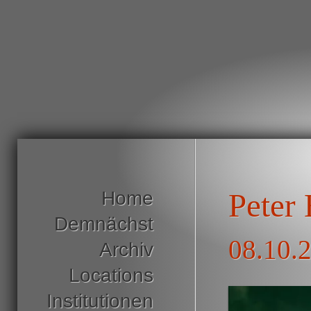
Home
Peter 
Demnächst
08.10.
Archiv
Locations
Institutionen