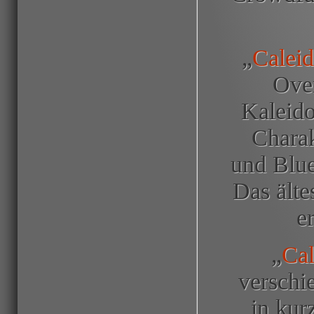
„
Caleid
Over
Kaleido
Charak
und Blue
Das älte
e
„
Cal
verschi
in kur