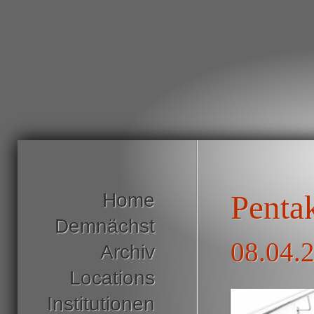
Home
Penta
Demnächst
08.04.
Archiv
Locations
Institutionen