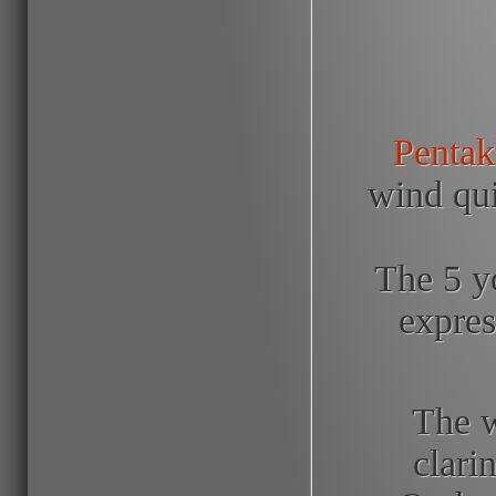
Pentak
wind qui
The 5 y
expres
The 
clari