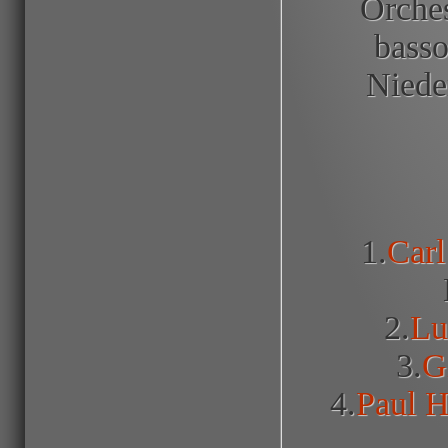
Orche
basso
Nieder
1.
Carl
2.
Lu
3.
Gi
4.
Paul H