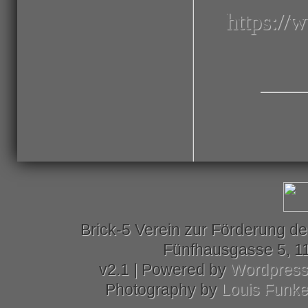
https:/
Brick-5 Verein zur Förderung de
Fünfhausgasse 5, 11
v2.1 | Powered by
Wordpres
Photography by
Louis Funk