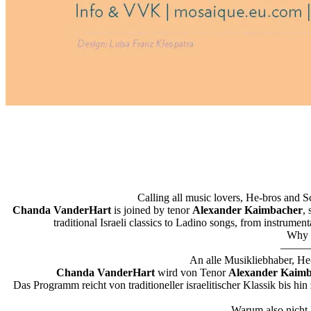
Calling all music lovers, He-bros and Sc
Chanda VanderHart
is joined by tenor
Alexander Kaimbacher
,
traditional Israeli classics to Ladino songs, from instrumen
Why n
——
An alle Musikliebhaber, He-
Chanda VanderHart
wird von Tenor
Alexander Kaimb
Das Programm reicht von traditioneller israelitischer Klassik bis h
Warum also nicht 