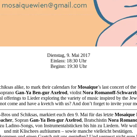
Dienstag, 9. Mai 2017
Einlass: 18:30 Uhr
Beginn: 19:30 Uhr
hiksas alike, to mark their calendars for
Mosaique
’s last concert of the
 soprano
Gan-Ya Ben-gur Axelrod
, violist
Nora Romanoff-Schwarzb
tal offerings to Lieder exploring the variety of music inspired by the Jew
ot come and have a kvetch with us? And don’t forget to invite your m
—————————————————————————————
Bros und Schiksas, markiert euch den 9. Mai für das letzte
Mosaique
E
acher
, Sopran
Gan-Ya Ben-gur Axelrod
, Bratschistin
Nora Romano
in zu Ladino-Songs, von Instrumentalstücken bis hin zu Liedern. Wir woll
und mit Klischees aufräumen – sowie manche vielleicht bestätigen.
kommen und einen Gvetch mit uns genießen? Und vergesst nicht eure 