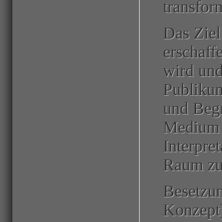
transform
Das Ziel
erschaffe
wird und
Publikum
und Begr
Medium 
Interpre
Raum zu
Besetzu
Konzept)