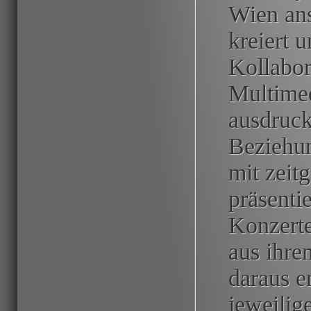
Wien ans
kreiert 
Kollabor
Multimed
ausdruck
Beziehun
mit zeit
präsenti
Konzerte
aus ihr
daraus e
jeweilig