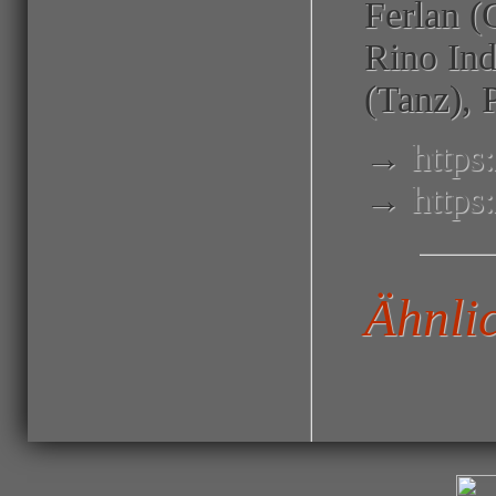
Ferlan (G
Rino Ind
(Tanz), 
→
https
→
http
Ähnli