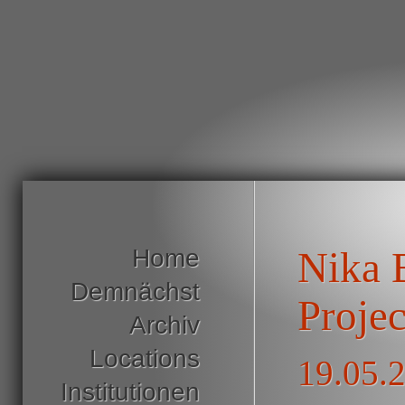
Home
Nika 
Demnächst
Projec
Archiv
Locations
19.05.2
Institutionen