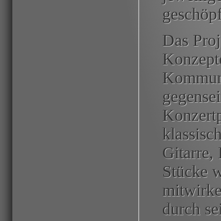
geschöpf
Das Proj
Konzepte
Kommuni
gegense
Konzertp
klassisc
Gitarre,
Stücke w
mitwirke
durch se