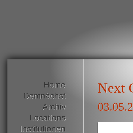
Home
Next 
Demnächst
03.05.
Archiv
Locations
Institutionen