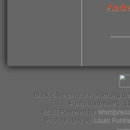
Andre
Brick-5 Verein zur Förderung de
Fünfhausgasse 5, 11
v2.1 | Powered by
Wordpres
Photography by
Louis Funk
Anmelden