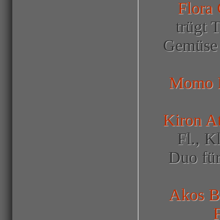
Flora 
trügt 
Gemüse d
Momo 
Kiron A
Fl., K
Duo für
Akos B
F