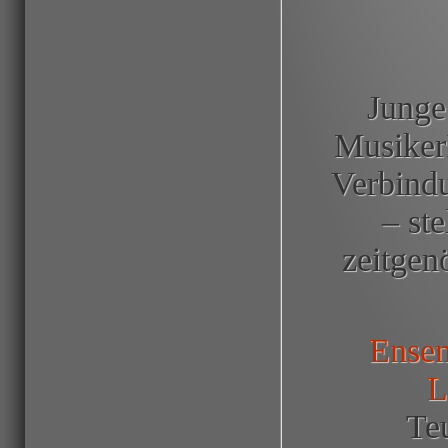
Junge
MusikerI
Verbindu
– st
zeitgen
Ens
L
Teu