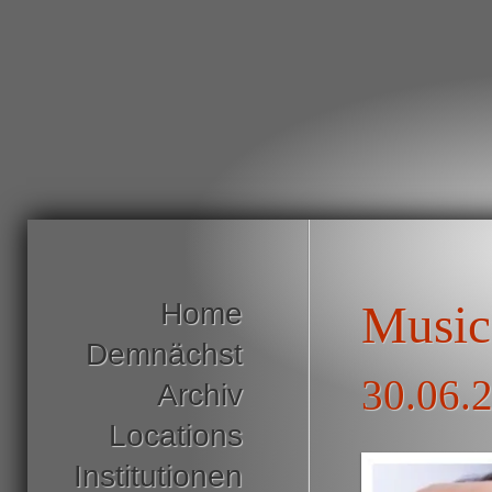
Home
Music
Demnächst
30.06.2
Archiv
Locations
Institutionen