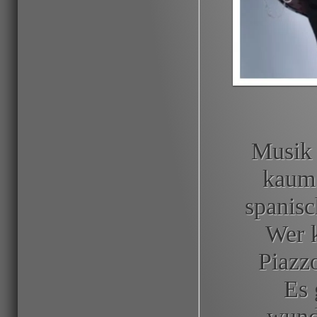
Musik 
kaum e
spanisc
Wer k
Piazz
Es 
wund