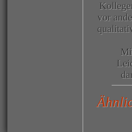
Kollege
vor ande
qualitat
Mi
Lei
da
Ähnli