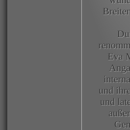
Breite
Du
renommi
Eva M
Anga
intern
und ihr
und lat
außer
Gem