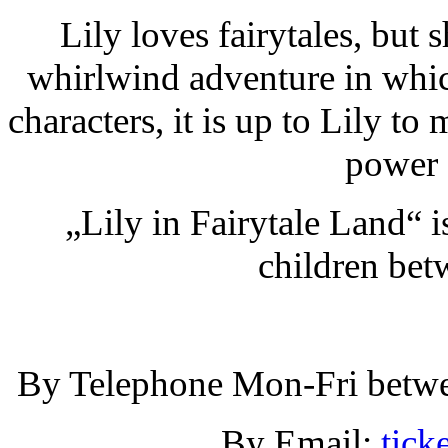
Lily loves fairytales, but 
whirlwind adventure in which
characters, it is up to Lily to
power o
„Lily in Fairytale Land“ i
children bet
By Telephone Mon-Fri betw
By Email:
tick