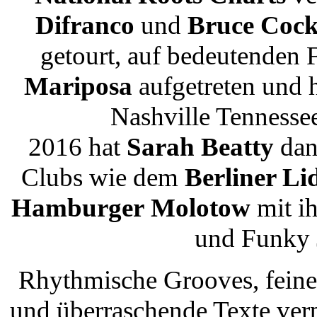
Difranco
und
Bruce Coc
getourt, auf bedeutenden 
Mariposa
aufgetreten und 
Nashville Tennessee
2016 hat
Sarah Beatty
dan
Clubs wie dem
Berliner Li
Hamburger
Molotow
mit ih
und Funky J
Rhythmische Grooves, feine 
und überraschende Texte verp