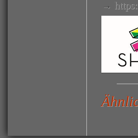
→
http
Ähnli