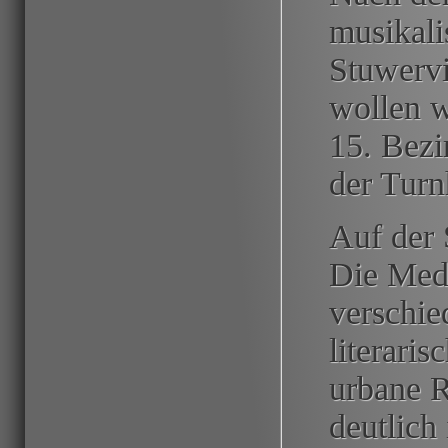
musikal
Stuwervi
wollen w
15. Bezi
der Turn
Auf der 
Die Med
verschie
literari
urbane R
deutlich