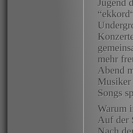
Jugend d
“ekkord“
Undergro
Konzerte
gemeinsa
mehr fre
Abend mi
Musiker
Songs sp
Warum in
Auf der 
Nach de