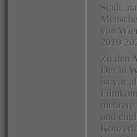
Stadt, n
Menschen
von Wien
2019/20
Zu den 
Der in W
ist vor 
Filmkomp
mehrere 
und engl
Konzerte