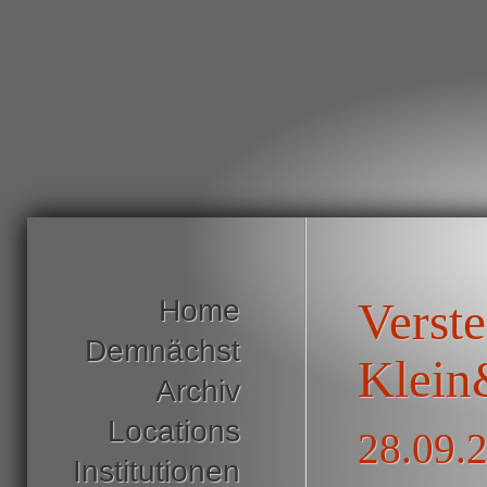
Home
Verste
Demnächst
Klein
Archiv
Locations
28.09.2
Institutionen