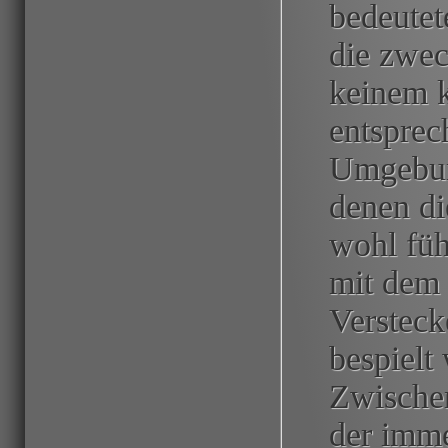
bedeutet
die zwe
keinem 
entsprec
Umgebung
denen di
wohl füh
mit dem 
Versteck
bespielt
Zwischen
der imme