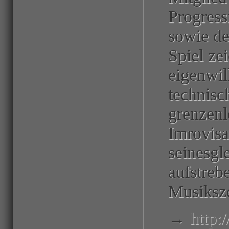
Progress
sowie de
Spiel ze
eigenwil
technisc
grenzenl
Imrovisa
seinesgle
aufstreb
Musiksz
→
http: