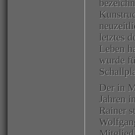
bezeichn
Kunstruc
neuzeitl
letztes 
Leben ha
wurde fü
Schallpla
Der in M
Jahren i
Rainer s
Wolfgang
Mitglied