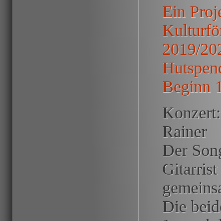
Ein Proj
Kulturfö
2019/20
Hutspend
Beginn 
Konzert
Rainer
Der Song
Gitarris
gemeinsa
Die beid