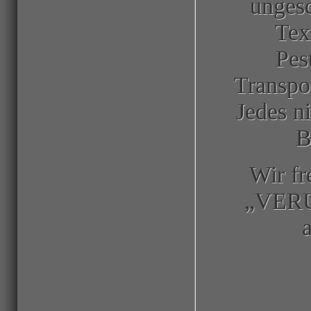
ungesc
Text
Pes
Transpo
Jedes n
B
Wir fr
„VERUM