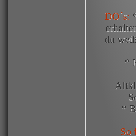
DO´s:
*
erhalte
du weiß
* 
Altk
S
* B
So f