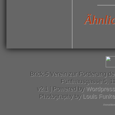
Ähnli
Brick-5 Verein zur Förderung de
Fünfhausgasse 5, 11
v2.1 | Powered by
Wordpres
Photography by
Louis Funk
Anmelden