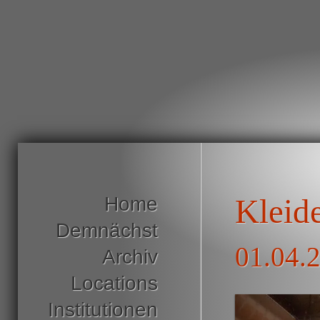
Home
Kleid
Demnächst
01.04.2
Archiv
Locations
Institutionen