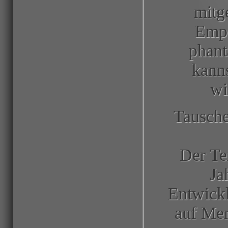
mitg
Empf
phant
kanns
wi
Tausche
Der Te
Ja
Entwick
auf Me