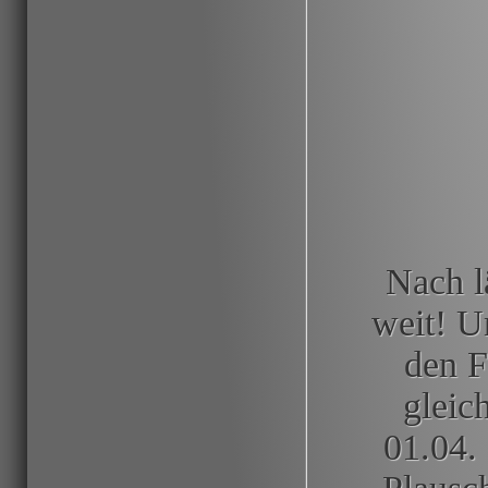
Nach l
weit! U
den F
gleic
01.04.
Plausc