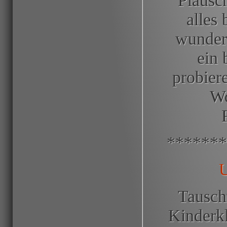
alles
wunder
ein 
probier
Wo
*******
U
Tausch
Kinderk