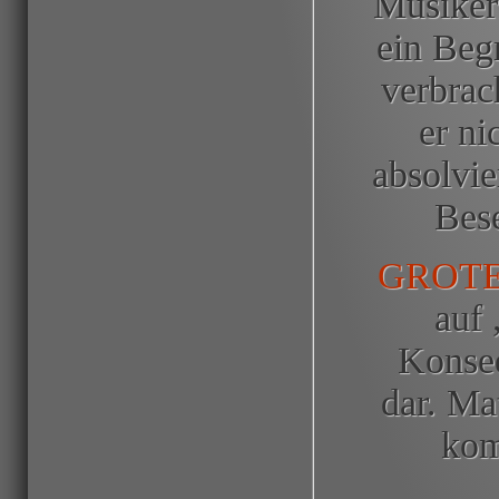
Musiker
ein Begr
verbrac
er ni
absolvie
Bese
GROTE
auf 
Konseq
dar. Ma
kom