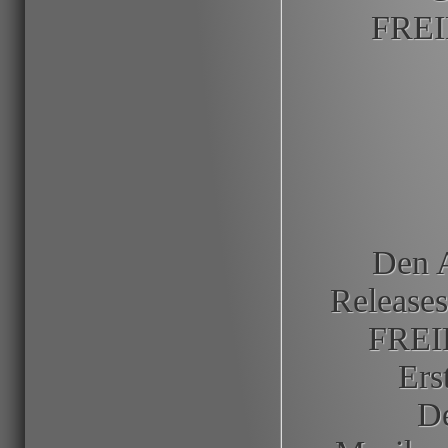
FREI
Den A
Releases
FREI
Ers
De