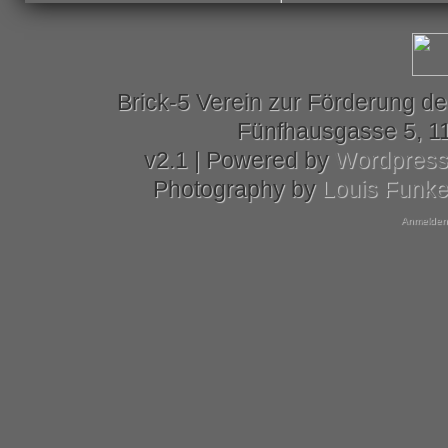
Brick-5 Verein zur Förderung de
Fünfhausgasse 5, 11
v2.1 | Powered by
Wordpres
Photography by
Louis Funk
Anmelden