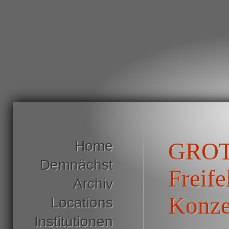
Home
GROT
Demnächst
Freife
Archiv
Konze
Locations
Institutionen