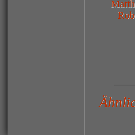
Matth
Robe
Ähnli