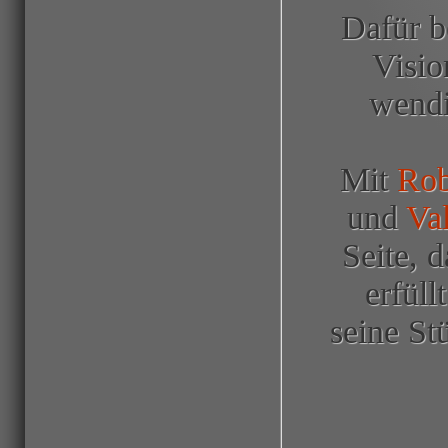
Dafür b
Visio
wendi
Mit
Rob
und
Val
Seite, 
erfüll
seine St