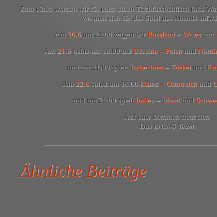
Zum einen werden wir für euch einen Tischfussballtisch (aka Wuzl
wo man sich für das Spiel des Abends aufw
Am
20.6
um 21:00 zeigen wir
Russland – Wales
und
Am
21.6
gehts um 18:00 mit
Ukraine – Polen
und
Nordir
und um 21:00 spielt
Tschechien – Türkei
und
Kro
Am
22.6
spielt um 18:00
Island – Österreich
und
U
und um 21:00 spielt
Italien – Irland
und
Schwed
Auf euer kommen freut sich
Das Brick-5 Team
Ähnliche Beiträge