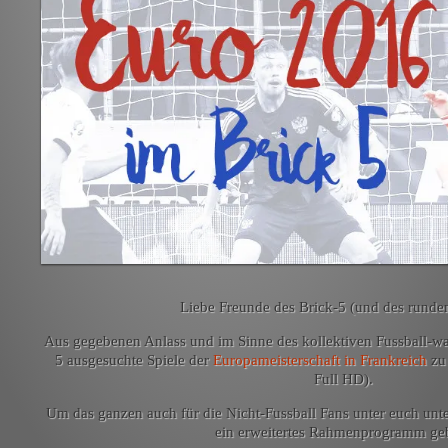
Liebe Freunde des Brick-5 (und des runde
Aus gegebenen Anlass und im Sinne des kollektiven Fussball-wa
5 ausgesuchte Spiele der
Europameisterschaft in Frankreich
zu 
Full HD).
Um das ganzen auch für die Nicht-Fussball Fans unter euch unte
ein erweitertes Rahmenprogramm ge