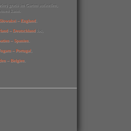
er) gratis im Garten aufstellen,
ärmen kann.
Slowakei – England
.
land – Deutschland
los,
atien – Spanien
.
ngarn – Portugal
,
en – Belgien
.