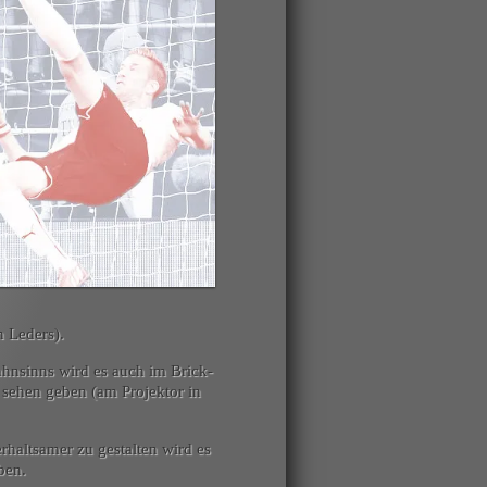
n Leders).
hnsinns wird es auch im Brick-
sehen geben (am Projektor in
rhaltsamer zu gestalten wird es
ben.