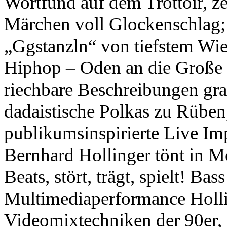
Wortfund auf dem Trottoir, z
Märchen voll Glockenschlag; 
„Ggstanzln“ von tiefstem Wien
Hiphop – Oden an die Große Gö
riechbare Beschreibungen grau
dadaistische Polkas zu Rübe
publikumsinspirierte Live Im
Bernhard Hollinger tönt in 
Beats, stört, trägt, spielt! Ba
Multimediaperformance Holli
Videomixtechniken der 90er, 