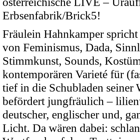
österreichische LIVE – Urauf
Erbsenfabrik/Brick5!
Fräulein Hahnkamper spricht 
von Feminismus, Dada, Sinnli
Stimmkunst, Sounds, Kostüm,
kontemporären Varieté für (fas
tief in die Schubladen sein
befördert jungfräulich – lil
deutscher, englischer und, ga
Licht. Da wären dabei: schla