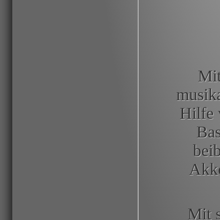
Mit
musika
Hilfe
Bas
bei
Akko
Mit 