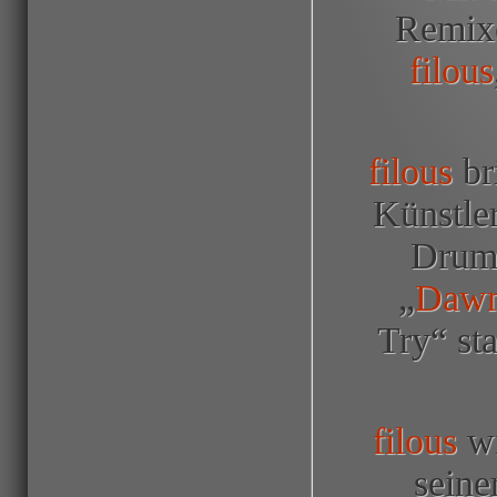
Remixe
filous
filous
br
Künstle
Drum,
„
Daw
Try“ sta
filous
wi
seine