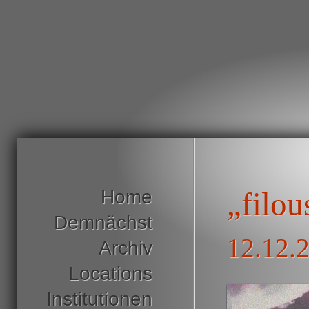
Home
„filou
Demnächst
12.12.
Archiv
Locations
Institutionen