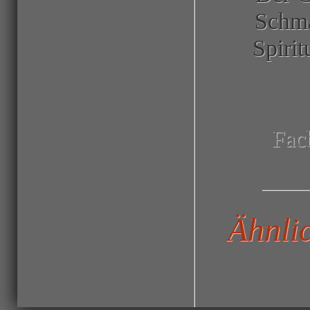
Schma
Spiri
Fac
Ähnli