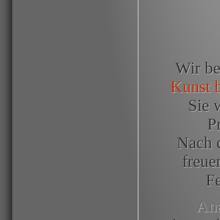
Wir be
Kunst b
Sie 
P
Nach d
freue
F
Ana