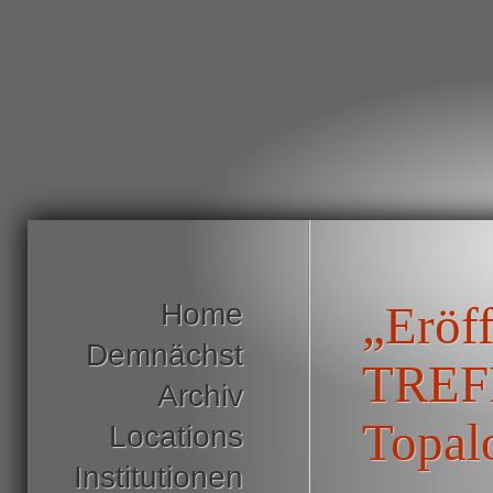
Home
„Eröf
Demnächst
TREFF
Archiv
Topal
Locations
Institutionen