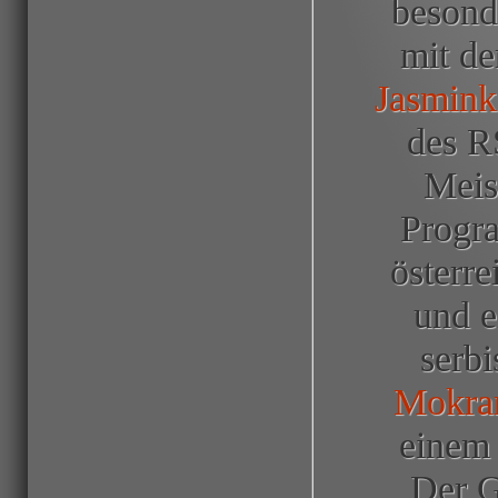
besond
mit de
Jasmink
des 
Meis
Progr
österr
und e
serb
Mokra
einem 
Der G