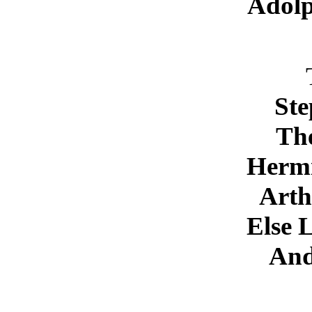
Adolp
St
Th
Herm
Arth
Else 
And