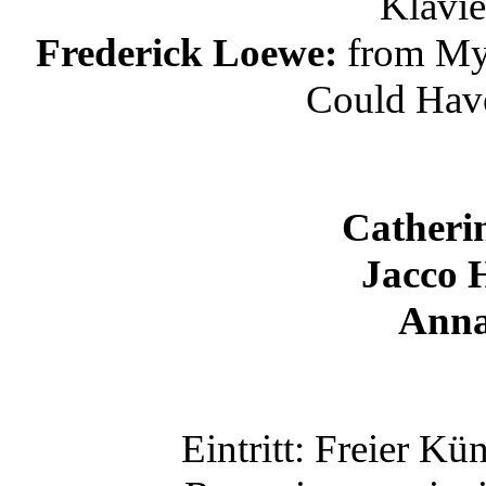
Klavie
Frederick Loewe:
from My 
Could Have
Catheri
Jacco 
Ann
Eintritt: Freier Kü