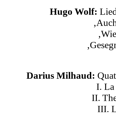
Hugo Wolf:
Lied
‚Auch
‚Wie
‚Gesegn
Darius Milhaud:
Quatr
I. La
II. T
III. 