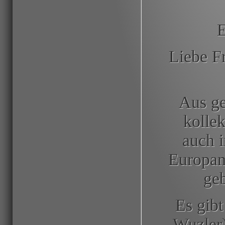
E
Liebe F
Aus ge
kolle
auch i
Europame
geb
Es gibt
Wuzler)