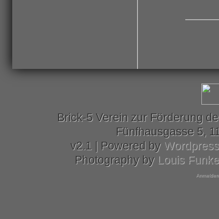
Brick-5 Verein zur Förderung de
Fünfhausgasse 5, 11
v2.1 | Powered by
Wordpres
Photography by
Louis Funk
Anmelden