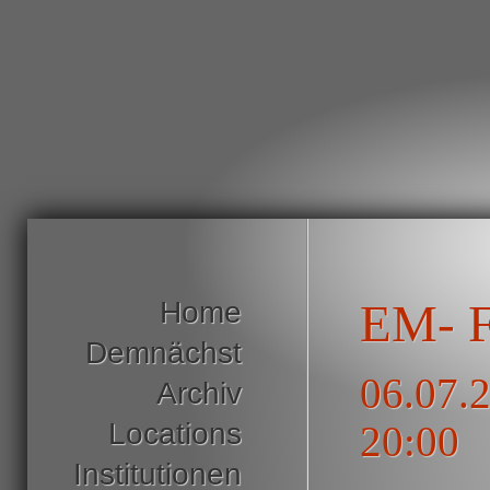
Home
EM- F
Demnächst
06.07.2
Archiv
Locations
20:00
Institutionen