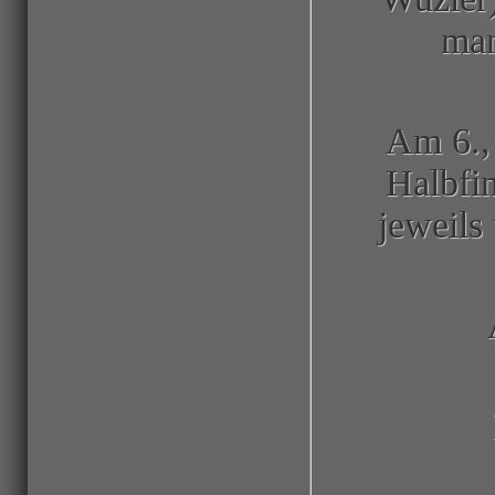
man
Am 6., 
Halbfin
jeweils