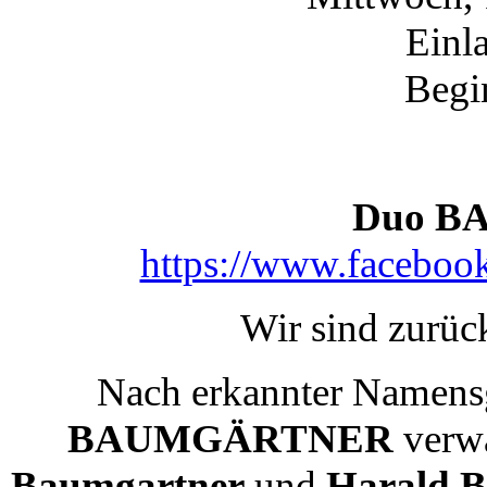
Einl
Begi
Duo 
https://www.faceboo
Wir sind zurüc
Nach erkannter Namens
BAUMGÄRTNER
verw
Baumgartner
und
Harald 