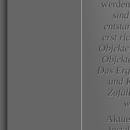
werden 
sind
entsta
erst r
Objekte
Objekte
Das Erge
und K
Zufäl
w
Aktuel
Insta