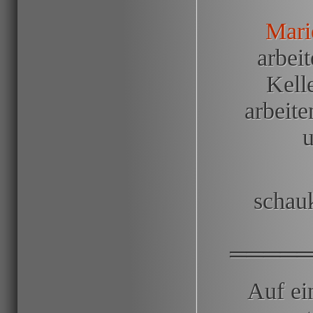
Mari
arbei
Kell
arbeit
u
schauk
════
Auf ei