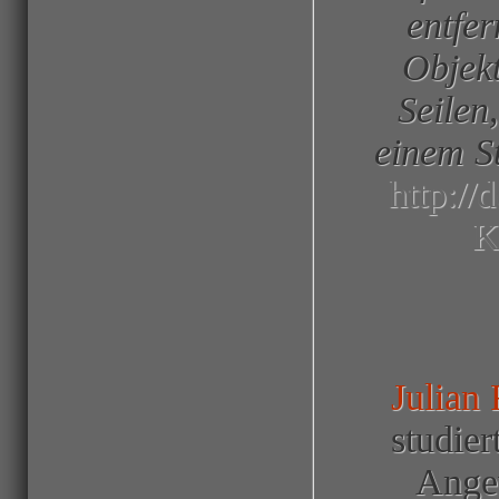
entfe
Objek
Seilen
einem S
http://
K
Julian 
studier
Ange