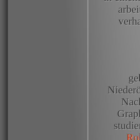
arbe
verh
ge
Niederö
Nach
Grap
studie
Ro