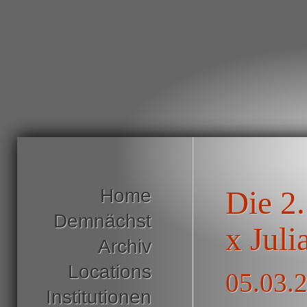
Home
Die 2
Demnächst
x Juli
Archiv
Locations
05.03.
Institutionen