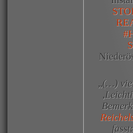
STOR
RE
#
Niederös
„
(…) vie
,Leicht
Bemerke
Reichel
fasst