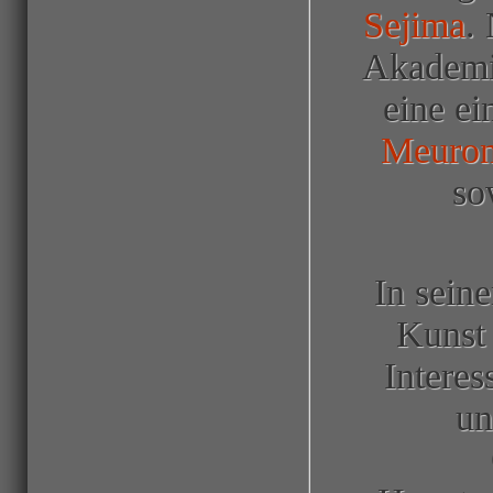
Sejima
.
Akademie
eine ei
Meuro
so
In sein
Kunst 
Interes
un