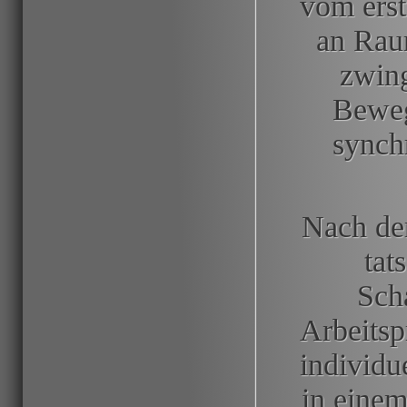
vom erst
an Raum
zwing
Beweg
synch
Nach de
tat
Sch
Arbeitsp
individu
in einem