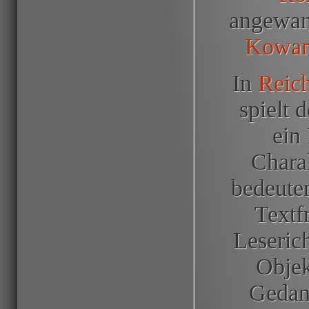
angewan
Kowa
In
Reich
spielt 
ein
Charak
bedeuten
Textf
Leseric
Objek
Gedan