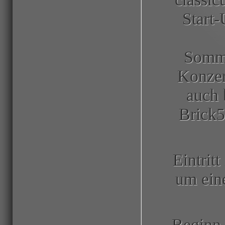
Start
Somme
Konzer
auch 
Brick5
Eintritt
um ein
Beginn 