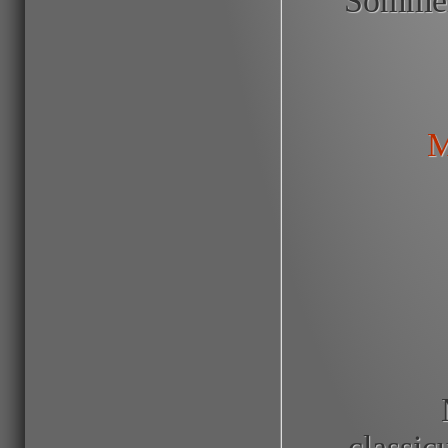
Sommerl
M
classic