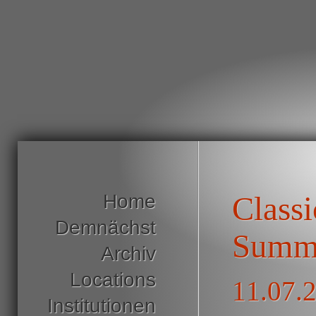
Home
Class
Demnächst
Summ
Archiv
Locations
11.07.
Institutionen