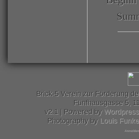
Summ
Brick-5 Verein zur Förderung de
Fünfhausgasse 5, 11
v2.1 | Powered by
Wordpres
Photography by
Louis Funk
Anmelden