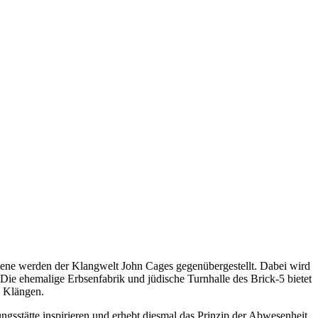
Jene werden der Klangwelt John Cages gegenübergestellt. Dabei wird
 Die ehemalige Erbsenfabrik und jüdische Turnhalle des Brick-5 bietet
d Klängen.
sstätte inspirieren und erhebt diesmal das Prinzip der Abwesenheit