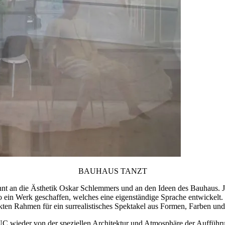
BAUHAUS TANZT
ehnt an die Ästhetik Oskar Schlemmers und an den Ideen des Bauhaus. 
so ein Werk geschaffen, welches eine eigenständige Sprache entwickelt.
kten Rahmen für ein surrealistisches Spektakel aus Formen, Farben un
C wieder von der speziellen Architektur und Atmosphäre der Aufführung