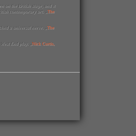
n on the British stage, and it
ritish contemporary art.
„
The
uched a universal nerve
. „
The
t West End play.
„
Nick Curtis,