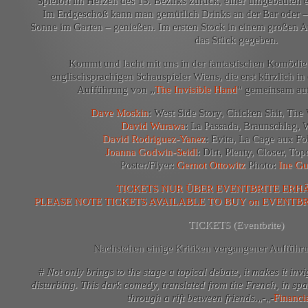
Spielort im Herzen des 15. Bezirks zurück, einer umgebauten 
Im Erdgeschoß kann man gemütlich Drinks an der Bar oder –
Sonne im Garten – genießen. Im ersten Stock in einem großen Ate
das Stück gegeben.
Kommt und lacht mit uns in der fantastischen Komödie 
englischsprachigen Schauspieler Wiens, die erst kürzlich in
Aufführung von „
The Invisible Hand
“ gemeinsam auf
Dave Moskin
: West Side Story, Chicken Shit, T
David Wurawa
: La Passada, Braunschlag, 
David Rodriguez-Yanez
: Evita, La Cage aux Fo
Joanna Godwin-Seidl
: Dirt, Plenty, Closer, T
Poster/Flyer:
Gernot Ottowitz
Photo:
Ine Gu
TICKETS NUR ÜBER EVENTBRITE ERHÄ
PLEASE NOTE TICKETS AVAILABLE TO BUY on EVENTBRI
TICKETS (Eventbrite)
Nachstehen einige Kritiken vergangener Aufführu
#
Not only brings to the stage a topical debate, it makes it inv
disturbing. This dark comedy, translated from the French, in spa
through a rift between friends.
„-„-
Financi