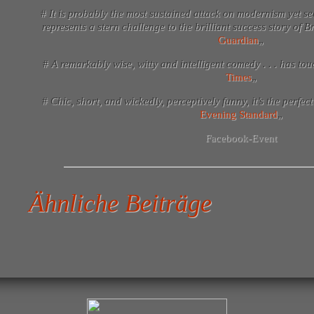
#
It is probably the most sustained attack on modernism yet see
represents a stern challenge to the brilliant success story of B
Guardian
„
#
A remarkably wise, witty and intelligent comedy . . . has to
Times
„
#
Chic, short, and wickedly, perceptively funny, it’s the perfec
Evening Standard
„
Facebook-Event
Ähnliche Beiträge