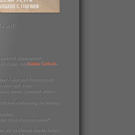
Mai 2017
nierten Schauspieler:
der Regie von
Joanna Godwin-
 über Kunst und Freundschaft
e, Marc und Yvan.
oßes, teures, komplett weißes
iedlichen Auffassung der beiden,
itteln.
r, den deine Freunde sehen?“
en wir zu diesem wundervollen