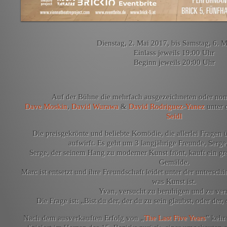
Dienstag, 2. Mai 2017, bis Samstag, 6. 
Einlass jeweils 19:00 Uhr
Beginn jeweils 20:00 Uhr
Auf der Bühne die mehrfach ausgezeichneten oder nomi
Dave Moskin
,
David Wurawa
&
David Rodriguez-Yanez
unter 
Seidl
Die preisgekrönte und beliebte Komödie, die allerlei Fragen
aufwirft. Es geht um 3 langjährige Freunde, Serg
Serge, der seinem Hang zu moderner Kunst frönt, kauft ein gr
Gemälde.
Marc ist entsetzt und ihre Freundschaft leidet unter der untersch
was Kunst ist.
Yvan, versucht zu beruhigen und zu verm
Die Frage ist: „Bist du der, der du zu sein glaubst, oder de
Nach dem ausverkauften Erfolg von „
The Last Five Years
” kehr