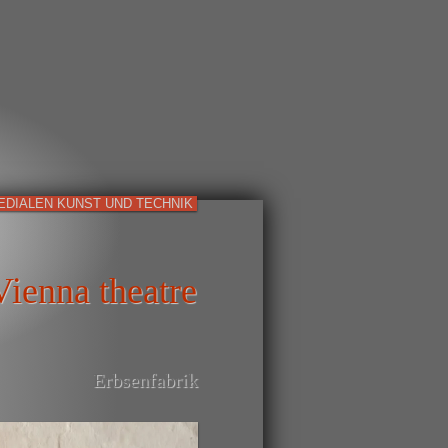
EDIALEN KUNST UND TECHNIK
ienna theatre
Erbsenfabrik