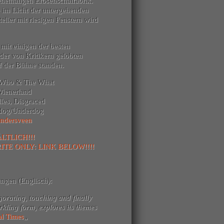
ehemaligen Erbsenschälfabrik.
 im Licht der untergehenden
lier mit riesigen Fenstern wird
mit einigen der besten
 der von Kritikern gelobten
 der Bühne standen.
he Who & The What
Wienerland
lles, Disgraced
opdog/Underdog
ndersveen
LTLICH!!!
TE ONLY: LINK BELOW!!!!
ngen (Englisch):
igorating, touching and finally
rkling form, explores its themes
al Times
„