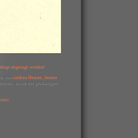
dingt abgesagt werden!
en von
Andrea Heuser
,
Semier
deren, sowie der großartigen
croix