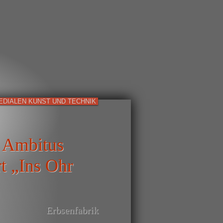
EDIALEN KUNST UND TECHNIK
 Ambitus
t „Ins Ohr
Erbsenfabrik