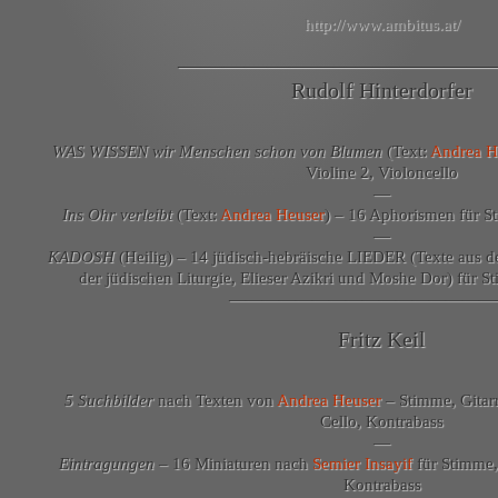
http://www.ambitus.at/
——————————————
Rudolf Hinterdorfer
WAS WISSEN wir Menschen schon von Blumen
(Text:
Andrea H
Violine 2, Violoncello
—
Ins Ohr verleibt
(Text:
Andrea Heuser
) – 16 Aphorismen für St
—
KADOSH
(Heilig) – 14 jüdisch-hebräische LIEDER (Texte aus de
der jüdischen Liturgie, Elieser Azikri und Moshe Dor) für St
————————————————
Fritz Keil
5 Suchbilder
nach Texten von
Andrea Heuser
– Stimme, Gitarre
Cello, Kontrabass
—
Eintragungen
– 16 Miniaturen nach
Semier Insayif
für Stimme, 
Kontrabass