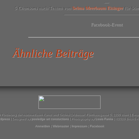
—
5 Chansons
nach Texten von
Selma Meerbaum Eisinger
für Sti
————————————————
Facebook-Event
Ähnliche Beiträge
ur Förderung der multimedialen Kunst und Technik | Adresse: Fünfhausgasse 5, 1150 Wien | E-mai
dpress
| Designed by
pooledge art constuctions
| Photography by
Louis Funke
| ©2026 Brick-5 A
Anmelden
|
Webmaster
|
Impressum
|
Facebook