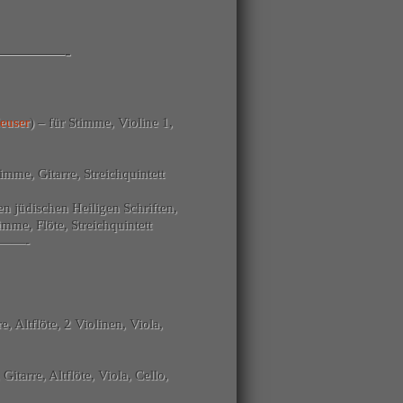
————-
euser
) – für Stimme, Violine 1,
imme, Gitarre, Streichquintett
n jüdischen Heiligen Schriften,
imme, Flöte, Streichquintett
——-
, Altflöte, 2 Violinen, Viola,
Gitarre, Altflöte, Viola, Cello,