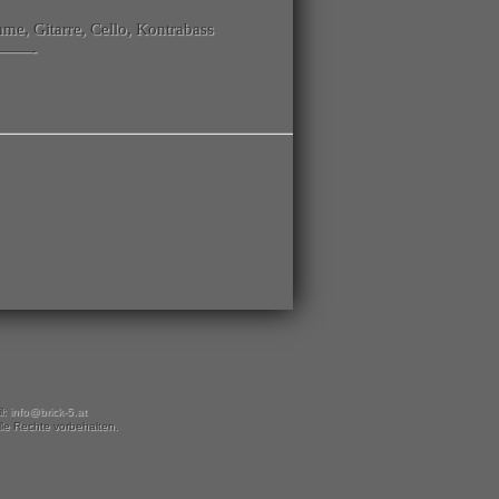
mme, Gitarre, Cello, Kontrabass
——-
l:
info@brick-5.at
lle Rechte vorbehalten.