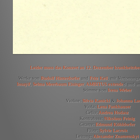
Leider muss das Konzert an 12. Dezember krankheitsbe
Werke von
Rudolf Hinterdorfer
und
Fritz Keil
, mit Vertonung
Insayif
,
Selma Meerbaum Eisinger
.
AMBITUS extende
d und an
Stimme von
Irena Weber
Violine:
Silvia Kanicki
&
Johanna La
Viola:
Lena Fankhauser
Cello:
Andrea Hodasz
Kontrabass:
Nikolaus Feinig
Gitarre:
Edmund Köhldorfer
Flöte:
Sylvie Lacroix
Leitung:
Alexander Znamenskyi