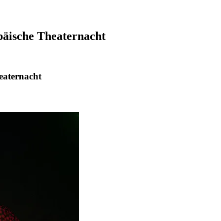
päische Theaternacht
eaternacht