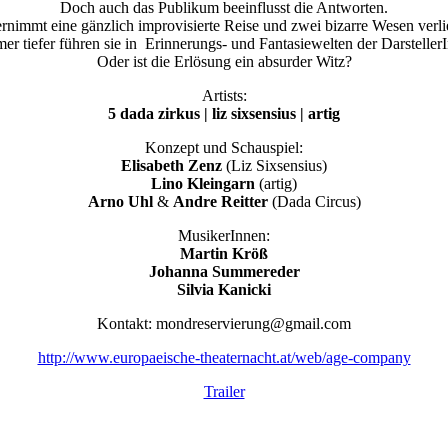
Doch auch das Publikum beeinflusst die Antworten.
ernimmt eine gänzlich improvisierte Reise und zwei bizarre Wesen verl
er tiefer führen sie in Erinnerungs- und Fantasiewelten der Darstelle
Oder ist die Erlösung ein absurder Witz?
Artists:
5 dada zirkus | liz sixsensius | artig
Konzept und Schauspiel:
Elisabeth Zenz
(Liz Sixsensius)
Lino Kleingarn
(artig)
Arno Uhl
&
Andre Reitter
(Dada Circus)
MusikerInnen:
Martin Kröß
Johanna Summereder
Silvia Kanicki
Kontakt: mondreservierung@gmail.com
http://www.europaeische-theaternacht.at/web/age-company
Trailer