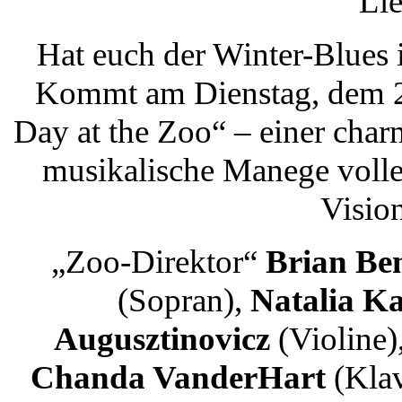
Lie
Hat euch der Winter-Blues 
Kommt am Dienstag, dem 2
Day at the Zoo“ – einer char
musikalische Manege volle
Visio
„Zoo-Direktor“
Brian Be
(Sopran),
Natalia K
Augusztinovicz
(Violine)
Chanda VanderHart
(Klav